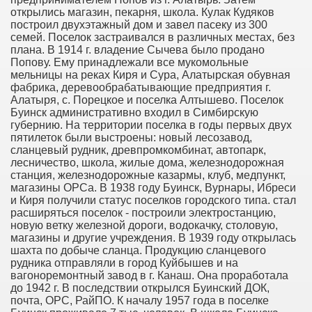
открылись магазин, пекарня, школа. Кулак Кудяков
построил двухэтажный дом и завел пасеку из 300
семей. Поселок застраивался в различных местах, без
плана. В 1914 г. владение Сычева было продано
Попову. Ему принадлежали все мукомольные
мельницы на реках Киря и Сура, Алатырская обувная
фабрика, деревообрабатывающие предприятия г.
Алатыря, с. Порецкое и поселка Алтышево. Поселок
Буинск административно входил в Симбирскую
губернию. На территории поселка в годы первых двух
пятилеток были выстроены: новый лесозавод,
сланцевый рудник, древпромкомбинат, автопарк,
лесничество, школа, жилые дома, железнодорожная
станция, железнодорожные казармы, клуб, медпункт,
магазины ОРСа. В 1938 году Буинск, Вурнары, Ибреси
и Киря получили статус поселков городского типа. стал
расширяться поселок - построили электростанцию,
новую ветку железной дороги, водокачку, столовую,
магазины и другие учреждения. В 1939 году открылась
шахта по добыче сланца. Продукцию сланцевого
рудника отправляли в город Куйбышев и на
вагоноремонтный завод в г. Канаш. Она проработала
до 1942 г. В последствии открылся Буинский ДОК,
почта, ОРС, РайПО. К началу 1957 года в поселке