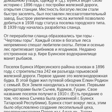
домашнюю утварь, одежду и т.д.). Буинск ведет свою
историю с 1896 года с постройки железной дороги,
открытия станции. Местность богатую лесом стали
быстро заселять, был поставлен лесозаготовительный
завод. Быстрое увеличение числа жителей позволило
добиться в 1938 году статуса поселка городского типа.
В 1939 году началась разработка сланца.
От переработки сланца образовались три горы -
"Чертовы горы". Каждый сезон в богатые леса
непременно спешат любители охоты. Летом и осенью
лес притягивает грибников и ягодников. Недавно
отстроенное на р. Кире Буинское водохранилище
манит рыбаков.
Поселок Буинск Ибресинского района основан в 1896
году, с строительства 242 км разъезда горьковской
железной дороги. Первое здание это железнодорожная
будка. В этой будке жил путевой обходчик Елкин Родион
с семьей. Вся Земля находилась в госказне. Первыми
арендаторами были Сычев, Кудяков, Гущин. Свое
название поселок получил в 1910 г. (Есть предание о
том, что жена Сычева была уроженкой г. Буинск
Татарской Республики). Буинск стоит вокруг леса, этим
было обусловлено создание лесопильный цеха,
предпринимателем Попов из г. Алатырь. Затем