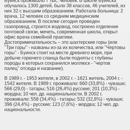
Буинск проживало 7 тыс. человек. В школе Буинска
обучалось 1300 детей, было 38 классов, 46 учителей, из
них 32 с высшим образованием. Работала больница: 2
врача, 12 человек со средним медицинским
образованием. В поселке сегодня проведен
газопровод, строится водовод, построено отделение
почтовой связи, мечеть, современная школа, открыт
офис врача семейной практики.
Достопримечательность – это шахтерские горы (или
"Три горы" - названы из-за их количества, или "Чертовы
горы" - Буинск стоит на месте древнего моря, при
добыче горючего сланца были подняты с глубины
породы в которых сохранился моллюск - "чертов
палец" отсюда и название).
В 1989 г. - 1953 жителя, в 2002 г. - 1621 житель, 2004 г. -
1542 жителя. В 1989 г. проживало: 660 (33,8%) - чуваши;
566 (29,0) - татары; 516 (26,4%) русские; 201 (10,3%) -
мордва; 10 чел. др. национальности. В 2002 г.
проживало: 558 (34,4%) - татары; 532 (32,8%) - чуваши;
396 (24,4%) - русские; 123 (7,6%) - мордва; 12 чел. др.
национальности.